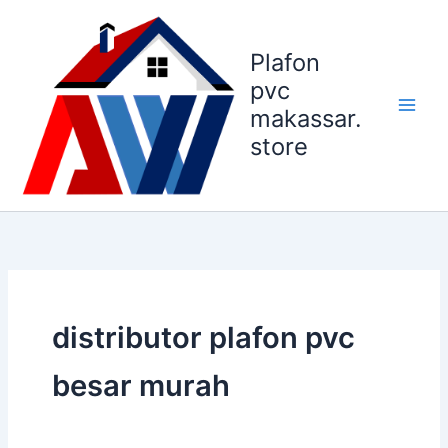
Lewati
ke
Plafon
konten
pvc
makassar.
store
distributor plafon pvc
besar murah