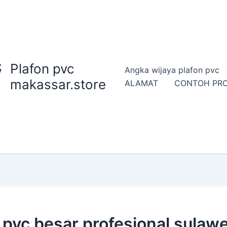
Plafon pvc
Angka wijaya plafon pvc
makassar.store
ALAMAT
CONTOH PR
n pvc besar profesional sulawe