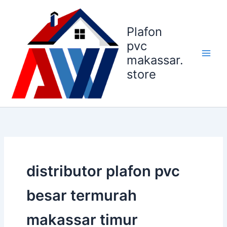
Lewati
ke
Plafon
konten
pvc
makassar.
store
distributor plafon pvc
besar termurah
makassar timur