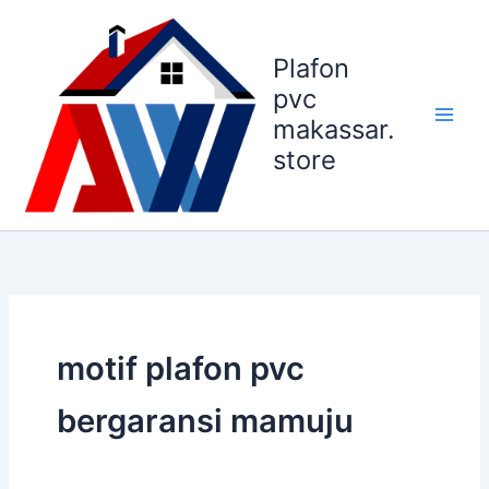
Lewati
ke
Plafon
konten
pvc
makassar.
store
motif plafon pvc
bergaransi mamuju