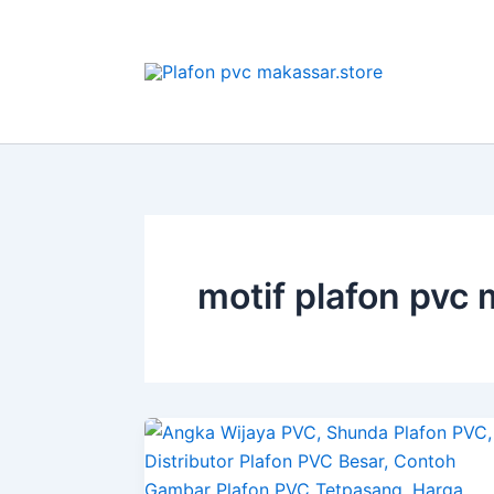
Lewati
ke
konten
motif plafon pvc