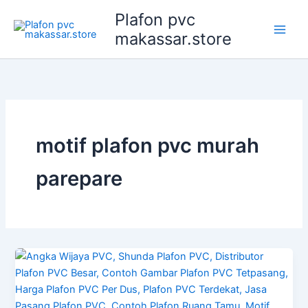
Lewati
Plafon pvc
ke
makassar.store
konten
motif plafon pvc murah
parepare