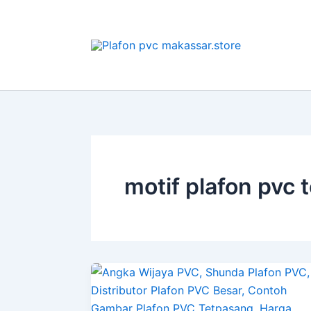
Lewati
ke
konten
motif plafon pvc 