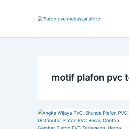
Lewati
ke
konten
motif plafon pvc 