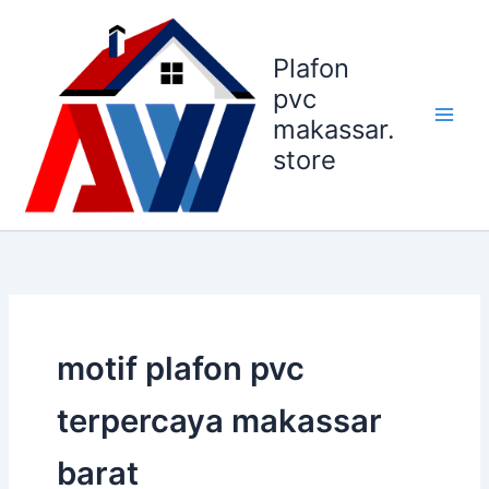
Lewati
ke
Plafon
konten
pvc
makassar.
store
motif plafon pvc
terpercaya makassar
barat