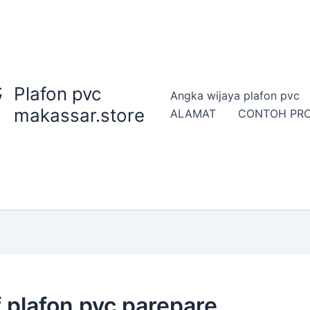
Plafon pvc
Angka wijaya plafon pvc
makassar.store
ALAMAT
CONTOH PR
 plafon pvc parepare