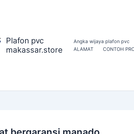
Plafon pvc
Angka wijaya plafon pvc
makassar.store
ALAMAT
CONTOH PR
kat bergaransi manado