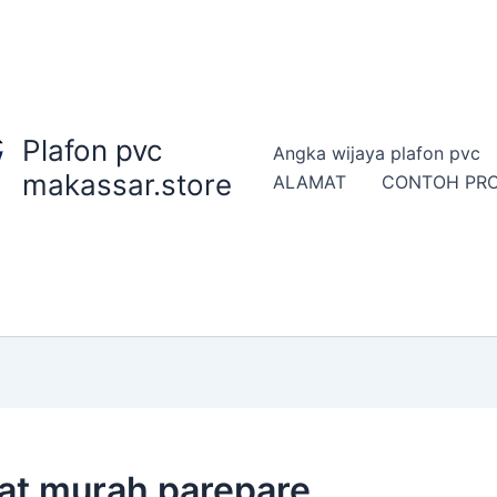
Plafon pvc
Angka wijaya plafon pvc
makassar.store
ALAMAT
CONTOH PR
kat murah parepare