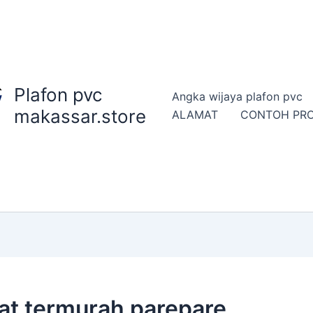
Plafon pvc
Angka wijaya plafon pvc
makassar.store
ALAMAT
CONTOH PR
kat termurah parepare